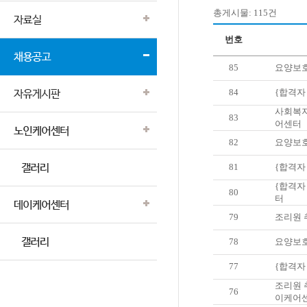
총게시물: 115건
번호
85
요양보호사
84
{합격자 
사회복지사
83
어센터
82
요양보호사
81
{합격자 
{합격자 
80
터
79
조리원 추가
78
요양보호사 
77
{합격자 
조리원 추
76
이케어