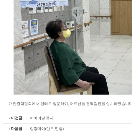
대한결핵협회에서 센터로 방문하여, 어르신들 결핵검진을 실시하였습니다
이전글
어버이날 행사
다음글
힐링데이(만두,찐빵)