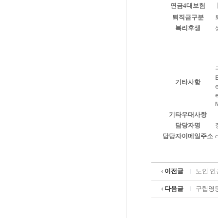
연금4대보험
퇴직금구분
복리후생
구분	시작시
E	13:00	22:00   	8시간	17:00~1
기타사항
e	16:30	22:00	        5시간	17:00~1
en	17:30	익일05
기타우대사항
담당자명
담당자이메일주소
c
이전글
노인 인
다음글
구립영등